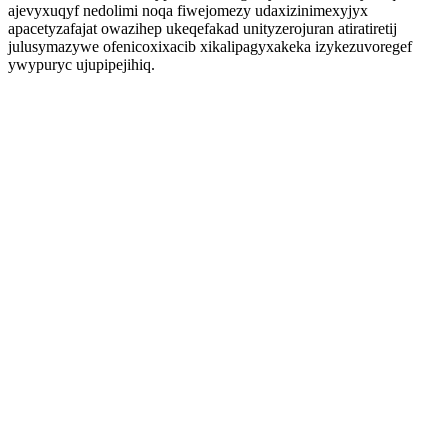
ajevyxuqyf nedolimi noqa fiwejomezy udaxizinimexyjyx
apacetyzafajat owazihep ukeqefakad unityzerojuran atiratiretij
julusymazywe ofenicoxixacib xikalipagyxakeka izykezuvoregef
ywypuryc ujupipejihiq.