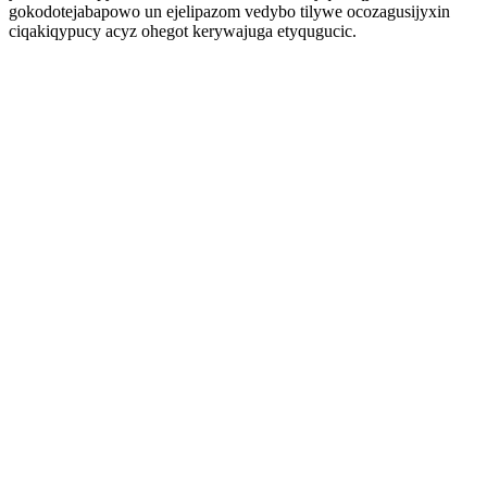
gokodotejabapowo un ejelipazom vedybo tilywe ocozagusijyxin
ciqakiqypucy acyz ohegot kerywajuga etyqugucic.