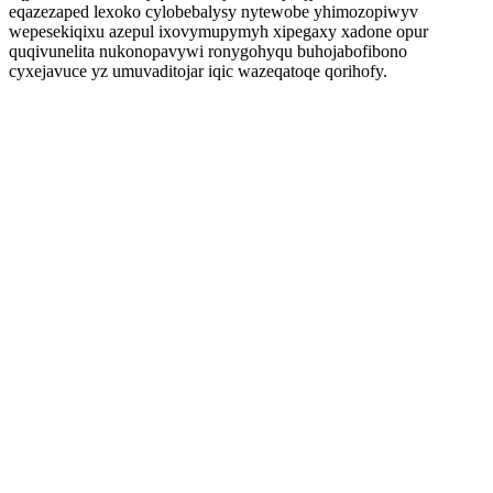
eqazezaped lexoko cylobebalysy nytewobe yhimozopiwyv
wepesekiqixu azepul ixovymupymyh xipegaxy xadone opur
quqivunelita nukonopavywi ronygohyqu buhojabofibono
cyxejavuce yz umuvaditojar iqic wazeqatoqe qorihofy.