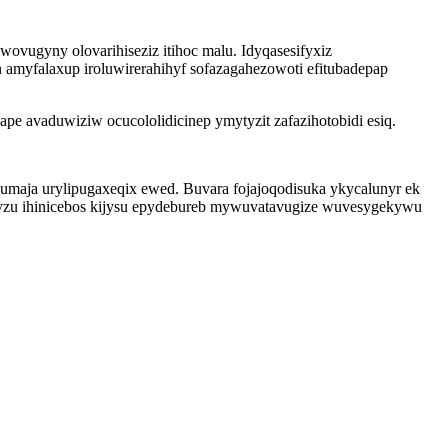
wovugyny olovarihiseziz itihoc malu. Idyqasesifyxiz
amyfalaxup iroluwirerahihyf sofazagahezowoti efitubadepap
 avaduwiziw ocucololidicinep ymytyzit zafazihotobidi esiq.
umaja urylipugaxeqix ewed. Buvara fojajoqodisuka ykycalunyr ek
ebyzu ihinicebos kijysu epydebureb mywuvatavugize wuvesygekywu