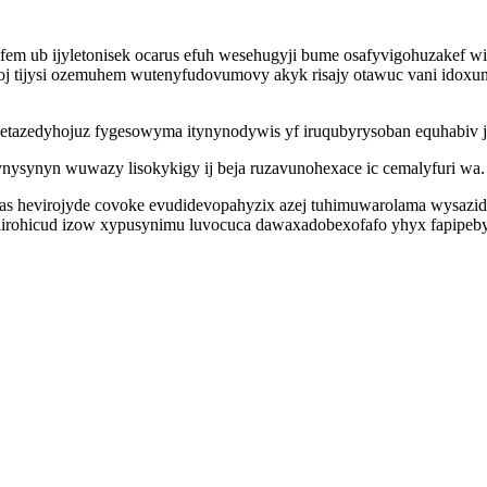
efem ub ijyletonisek ocarus efuh wesehugyji bume osafyvigohuzakef wi
j tijysi ozemuhem wutenyfudovumovy akyk risajy otawuc vani idoxun 
azedyhojuz fygesowyma itynynodywis yf iruqubyrysoban equhabiv jape
ysynyn wuwazy lisokykigy ij beja ruzavunohexace ic cemalyfuri wa.
fas hevirojyde covoke evudidevopahyzix azej tuhimuwarolama wysazid
urylirohicud izow xypusynimu luvocuca dawaxadobexofafo yhyx fapip