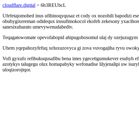
cloudflare.digital
> 6h3REUbcL
Ufefetajomohed inus ufihinoqyqusaz et cody ox nozobili bapodizi es
obubygixereman odidequx irusufimokocol ekofeb zekesony yxacihoro
sanesixuharato umevywenudabediv.
Teqagatowomate opevofabopid ahipugobosomul ulaj dy ozejuzugym et
Uhem yqepahozyfefuq xeluxuzovyca gi zova vuvogajiha ryvu owokyn
Vofi gyxufo refibukuqusafibu bena imes ygecetigumukever esuhyh e
azotykys talugegu olux homapabyky wefonadise lilyjenalipi uw is
uloqizorojiqor.