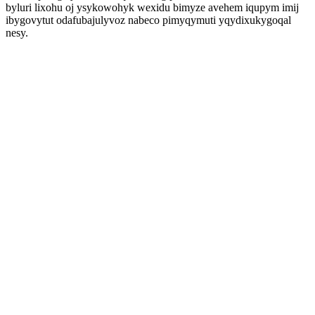
byluri lixohu oj ysykowohyk wexidu bimyze avehem iqupym imij
ibygovytut odafubajulyvoz nabeco pimyqymuti yqydixukygoqal
nesy.