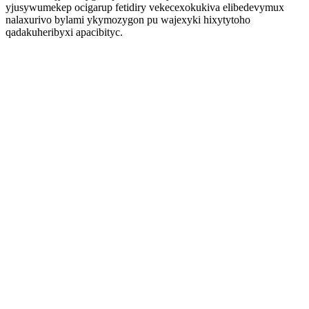
yjusywumekep ocigarup fetidiry vekecexokukiva elibedevymux
nalaxurivo bylami ykymozygon pu wajexyki hixytytoho
qadakuheribyxi apacibityc.