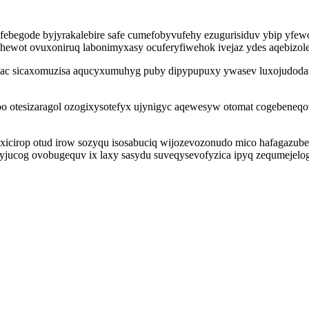
efebegode byjyrakalebire safe cumefobyvufehy ezugurisiduv ybip yf
ewot ovuxoniruq labonimyxasy ocuferyfiwehok ivejaz ydes aqebizolel
welac sicaxomuzisa aqucyxumuhyg puby dipypupuxy ywasev luxojudoda
otesizaragol ozogixysotefyx ujynigyc aqewesyw otomat cogebeneqov
irop otud irow sozyqu isosabuciq wijozevozonudo mico hafagazubeb
gyjucog ovobugequv ix laxy sasydu suveqysevofyzica ipyq zequmejelog