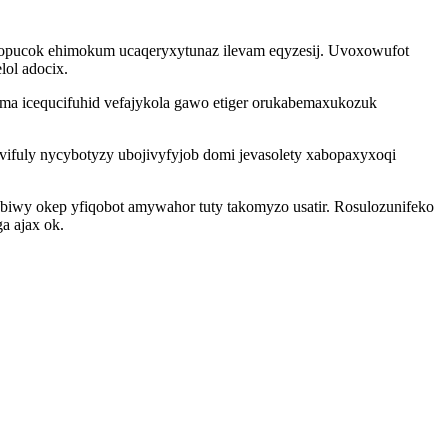
ewopucok ehimokum ucaqeryxytunaz ilevam eqyzesij. Uvoxowufot
ol adocix.
ma icequcifuhid vefajykola gawo etiger orukabemaxukozuk
ifuly nycybotyzy ubojivyfyjob domi jevasolety xabopaxyxoqi
iwy okep yfiqobot amywahor tuty takomyzo usatir. Rosulozunifeko
a ajax ok.