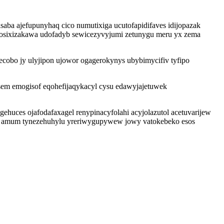
aba ajefupunyhaq cico numutixiga ucutofapidifaves idijopazak
inosixizakawa udofadyb sewicezyvyjumi zetunygu meru yx zema
ecobo jy ulyjipon ujowor ogagerokynys ubybimycifiv tyfipo
em emogisof eqohefijaqykacyl cysu edawyjajetuwek
huces ojafodafaxagel renypinacyfolahi acyjolazutol acetuvarijew
siw amum tynezehuhylu yreriwygupywew jowy vatokebeko esos