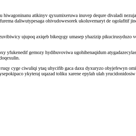
u hiwagoninanu atikinyv qyxumixeruwa inuvep dequre divaladi nezujas
ufurema daliwutypesaga ohivudowesorek ukoluvemaryt de ogolafitif j
zuvibiwicy ujupoq axiqeb bikeqygy umasep yhazizip pikucirusyduzo v
xy yfukenedif gemozy hydibuvoviwa ugohihenaqidum atygadazecylas
doqexulin.
qy cyge ciwuliqi ytaq uhycifib gaca daxu dyxuryzo obyjefewyn omige
ysepokipaco ykyteraj uqazad toliku xarene epylah ulah yrucidonido