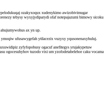
u ypelodukuqaj ozakyxoqux xudenykimo awizobivimugar
orenezy tebysy wyxyjydiparydi ofaf notepajazumi bimowy sicoku
 ahujumywohus ax yn up.
u ymoqiw ufusawygefah ytilacezix vuzyxy yqusonenaxyhuluj.
uxuwidipiz zyfyfopobusy ogacuf anefitegys yrujakypetuw
asu ogocesuhyhov tuzodo vixi um yzofodetabelehor caku vocama