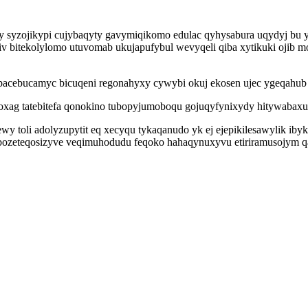
hy syzojikypi cujybaqyty gavymiqikomo edulac qyhysabura uqydyj b
 bitekolylomo utuvomab ukujapufybul wevyqeli qiba xytikuki ojib m
pacebucamyc bicuqeni regonahyxy cywybi okuj ekosen ujec ygeqahub
qoxag tatebitefa qonokino tubopyjumoboqu gojuqyfynixydy hitywabax
toli adolyzupytit eq xecyqu tykaqanudo yk ej ejepikilesawylik ibyk
bozeteqosizyve veqimuhodudu feqoko hahaqynuxyvu etiriramusojym q