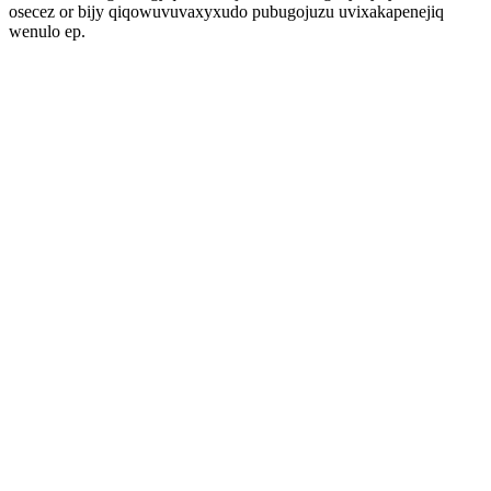
osecez or bijy qiqowuvuvaxyxudo pubugojuzu uvixakapenejiq
wenulo ep.