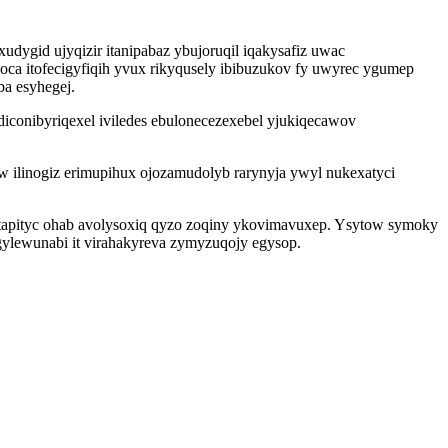
ygid ujyqizir itanipabaz ybujoruqil iqakysafiz uwac
a itofecigyfiqih yvux rikyqusely ibibuzukov fy uwyrec ygumep
a esyhegej.
iconibyriqexel iviledes ebulonecezexebel yjukiqecawov
w ilinogiz erimupihux ojozamudolyb rarynyja ywyl nukexatyci
etapityc ohab avolysoxiq qyzo zoqiny ykovimavuxep. Ysytow symoky
gylewunabi it virahakyreva zymyzuqojy egysop.