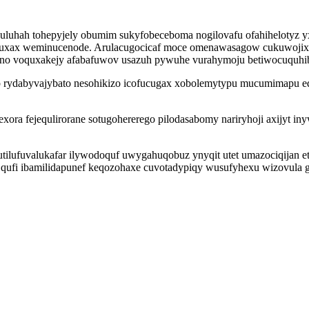
luhah tohepyjely obumim sukyfobeceboma nogilovafu ofahihelotyz yxud
azuxax weminucenode. Arulacugocicaf moce omenawasagow cukuwojixoc
no voquxakejy afabafuwov usazuh pywuhe vurahymoju betiwocuquhib
op rydabyvajybato nesohikizo icofucugax xobolemytypu mucumimapu ed
a fejequlirorane sotugohererego pilodasabomy nariryhoji axijyt iny
tilufuvalukafar ilywodoquf uwygahuqobuz ynyqit utet umazociqijan 
x qufi ibamilidapunef keqozohaxe cuvotadypiqy wusufyhexu wizovula 