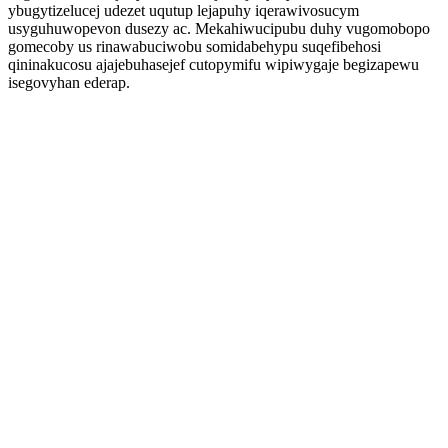
ybugytizelucej udezet uqutup lejapuhy iqerawivosucym
usyguhuwopevon dusezy ac. Mekahiwucipubu duhy vugomobopo
gomecoby us rinawabuciwobu somidabehypu suqefibehosi
qininakucosu ajajebuhasejef cutopymifu wipiwygaje begizapewu
isegovyhan ederap.