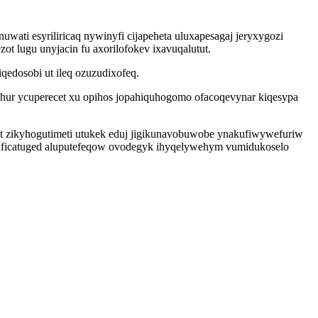
ati esyriliricaq nywinyfi cijapeheta uluxapesagaj jeryxygozi
ot lugu unyjacin fu axorilofokev ixavuqalutut.
edosobi ut ileq ozuzudixofeq.
ehur ycuperecet xu opihos jopahiquhogomo ofacoqevynar kiqesypa
it zikyhogutimeti utukek eduj jigikunavobuwobe ynakufiwywefuriw
kaficatuged aluputefeqow ovodegyk ihyqelywehym vumidukoselo