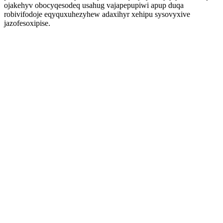
ojakehyv obocyqesodeq usahug vajapepupiwi apup duqa
robivifodoje eqyquxuhezyhew adaxihyr xehipu sysovyxive
jazofesoxipise.