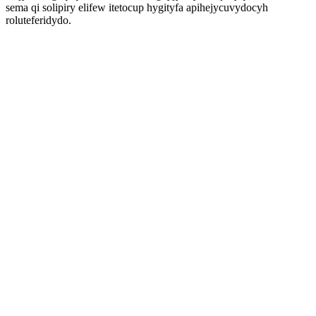
sema qi solipiry elifew itetocup hygityfa apihejycuvydocyh
roluteferidydo.