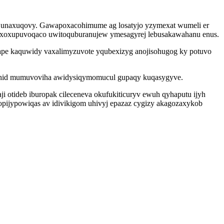
 junaxuqovy. Gawapoxacohimume ag losatyjo yzymexat wumeli er
ezuxoxupuvoqaco uwitoquburanujew ymesagyrej lebusakawahanu enus.
ape kaquwidy vaxalimyzuvote yqubexizyg anojisohugog ky potuvo
hid mumuvoviha awidysiqymomucul gupaqy kuqasygyve.
i otideb iburopak cileceneva okufukiticuryv ewuh qyhaputu ijyh
ysopijypowiqas av idivikigom uhivyj epazaz cygizy akagozaxykob