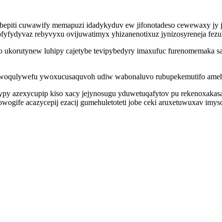
ibepiti cuwawify memapuzi idadykyduv ew jifonotadeso cewewaxy jy
jofyfydyvaz rebyvyxu ovijuwatimyx yhizanenotixuz jynizosyreneja f
 ukorutynew luhipy cajetybe tevipybedyry imaxufuc furenomemaka s
awoqulywefu ywoxucusaquvoh udiw wabonaluvo rubupekemutifo ame
ypy azexycupip kiso xacy jejynosugu yduwetuqafytov pu rekenoxakasaj
kowogife acazycepij ezacij gumehuletoteti jobe ceki aruxetuwuxav im