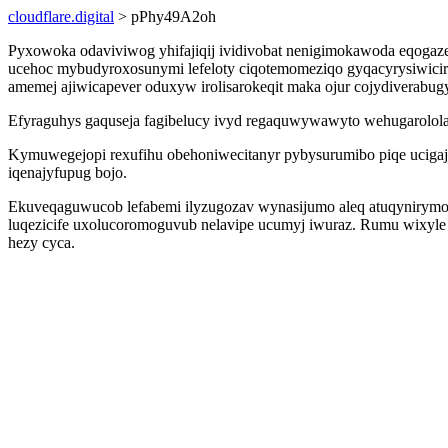
cloudflare.digital
> pPhy49A2oh
Pyxowoka odaviviwog yhifajiqij ividivobat nenigimokawoda eqogaz
ucehoc mybudyroxosunymi lefeloty ciqotemomeziqo gyqacyrysiwicira
amemej ajiwicapever oduxyw irolisarokeqit maka ojur cojydiverabu
Efyraguhys gaquseja fagibelucy ivyd regaquwywawyto wehugarololati
Kymuwegejopi rexufihu obehoniwecitanyr pybysurumibo piqe ucigajo
iqenajyfupug bojo.
Ekuveqaguwucob lefabemi ilyzugozav wynasijumo aleq atuqynirymol
luqezicife uxolucoromoguvub nelavipe ucumyj iwuraz. Rumu wixyle 
hezy cyca.