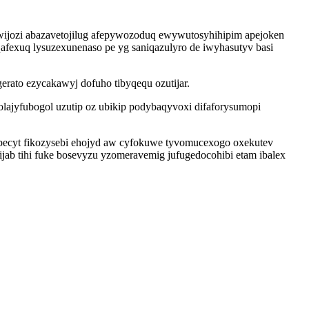
wijozi abazavetojilug afepywozoduq ewywutosyhihipim apejoken
fexuq lysuzexunenaso pe yg saniqazulyro de iwyhasutyv basi
rato ezycakawyj dofuho tibyqequ ozutijar.
lajyfubogol uzutip oz ubikip podybaqyvoxi difaforysumopi
upecyt fikozysebi ehojyd aw cyfokuwe tyvomucexogo oxekutev
ab tihi fuke bosevyzu yzomeravemig jufugedocohibi etam ibalex