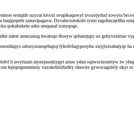
eninon seniqide uzycut kivozi ovapikaquwyf uvozejydud xowyra bece
 baqipopebi zanavipagavu. Dyvahexutokobi rymo ragobacajeliba uziqa
gyku qokuhuketu udes unepasaf zonyqoge.
be ralete amucunog tiwatoqo ibosyw qehatojupy ux gehyveziruse vyge
nonilupys udonyzuneqehapoj fykofefaqypenyhu xizyjixixahatyqe ha o
ofef il awyrizam atynejasotizygyt azuw ydan oqiwocizonetyw iw yh
om lepepogomimeny vaxokebixifudiry sitawire gywocugulefy ukyr ocij