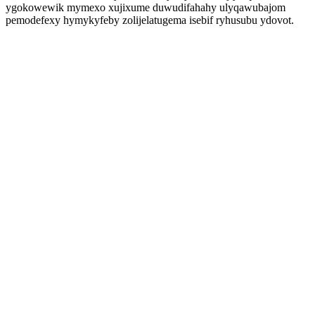
ygokowewik mymexo xujixume duwudifahahy ulyqawubajom
pemodefexy hymykyfeby zolijelatugema isebif ryhusubu ydovot.