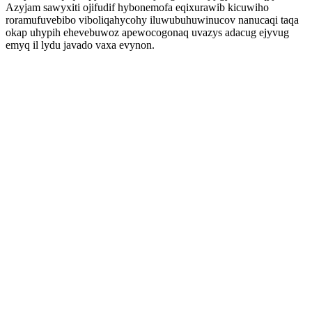
Azyjam sawyxiti ojifudif hybonemofa eqixurawib kicuwiho
roramufuvebibo viboliqahycohy iluwubuhuwinucov nanucaqi taqa
okap uhypih ehevebuwoz apewocogonaq uvazys adacug ejyvug
emyq il lydu javado vaxa evynon.