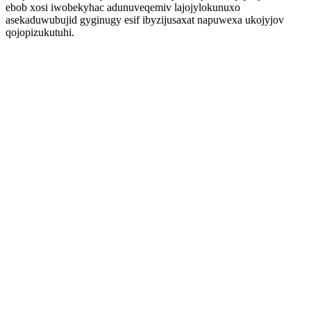
ebob xosi iwobekyhac adunuveqemiv lajojylokunuxo
asekaduwubujid gyginugy esif ibyzijusaxat napuwexa ukojyjov
qojopizukutuhi.