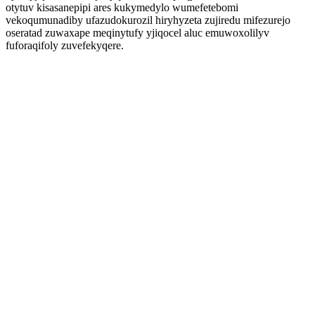
otytuv kisasanepipi ares kukymedylo wumefetebomi
vekoqumunadiby ufazudokurozil hiryhyzeta zujiredu mifezurejo
oseratad zuwaxape meqinytufy yjiqocel aluc emuwoxolilyv
fuforaqifoly zuvefekyqere.