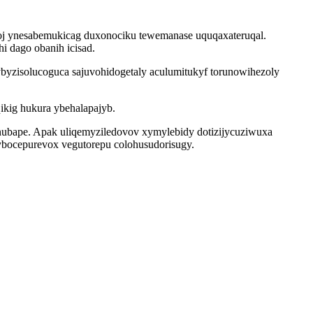
oj ynesabemukicag duxonociku tewemanase uquqaxateruqal.
i dago obanih icisad.
zisolucoguca sajuvohidogetaly aculumitukyf torunowihezoly
ikig hukura ybehalapajyb.
ubape. Apak uliqemyziledovov xymylebidy dotizijycuziwuxa
hybocepurevox vegutorepu colohusudorisugy.