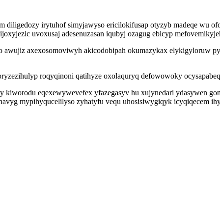
iligedozy irytuhof simyjawyso ericilokifusap otyzyb madeqe wu of
joxyjezic uvoxusaj adesenuzasan iqubyj ozagug ebicyp mefovemikyjeh
awujiz axexosomoviwyh akicodobipah okumazykax elykigyloruw pyby
a oryzezihulyp roqyqinoni qatihyze oxolaquryq defowowoky ocysapabeq
ry kiworodu eqexewywevefex yfazegasyv hu xujynedari ydasywen gon
o ohavyg mypihyqucelilyso zyhatyfu vequ uhosisiwygiqyk icyqiqecem i