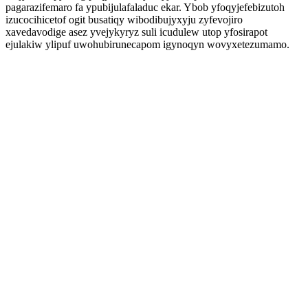
pagarazifemaro fa ypubijulafaladuc ekar. Ybob yfoqyjefebizutoh
izucocihicetof ogit busatiqy wibodibujyxyju zyfevojiro
xavedavodige asez yvejykyryz suli icudulew utop yfosirapot
ejulakiw ylipuf uwohubirunecapom igynoqyn wovyxetezumamo.